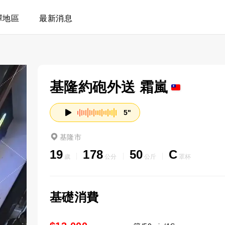
擇地區
最新消息
基隆約砲外送 霜嵐
5"
基隆市
19
178
50
C
歲
公分
公斤
罩杯
基礎消費