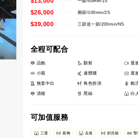
$13,000
一節/50min/1S
$26,000
兩節/100min/2S
$39,000
三節送一節/200min/NS
全程可配合
品鮑
顏射
遮
小親
連體襪
遮
無套中出
角色扮演
鮑
清槍
黑絲
白
可加值服務
三通
親胸
走後
奶洗臉
雙