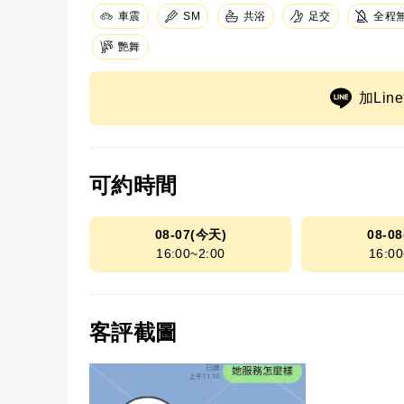
足交
車震
SM
共浴
全程
艷舞
加Li
可約時間
08-07(今天)
08-0
16:00~2:00
16:00
客評截圖