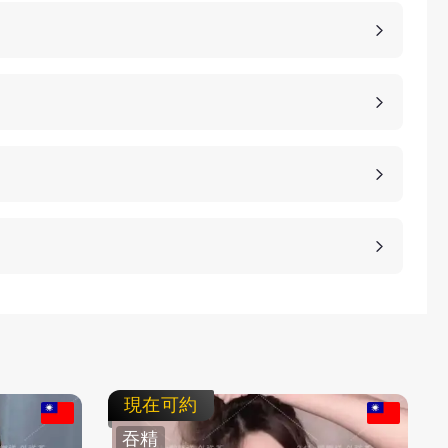
點，當然貴也是有其原因的，外送茶的妹子基本上都
茶相對定點茶來說，具備更好的隱私，可以去到客人
茶是相對性價比高一些，客人需要到店家會館來，客
、桃園、台中、台南等等城市，如果是郊區比較偏低
車資，具體情況請加客服LINE進行溝通。
等方式，保護客人的隱私。
，直接要求更換妹子或者拒絕消費都是可以的，我們
即可。
現在可約
吞精