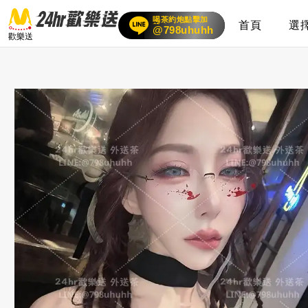
喝茶約炮點擊加
首頁
選
賴
24小時客服在線
@798uhuhh
歡樂送