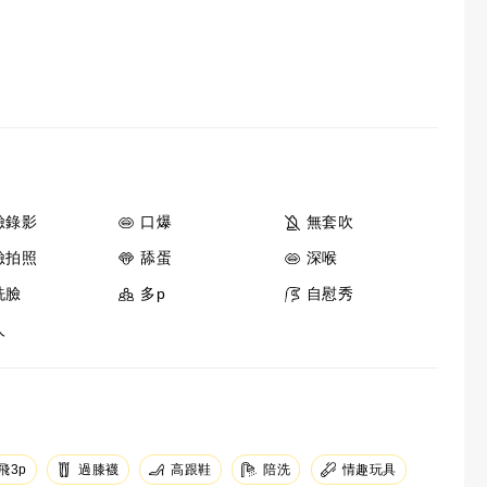
臉錄影
口爆
無套吹
臉拍照
舔蛋
深喉
洗臉
多p
自慰秀
人
過膝襪
高跟鞋
陪洗
情趣玩具
飛3p