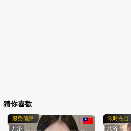
猜你喜歡
服務優評
限時在台
共浴
共浴