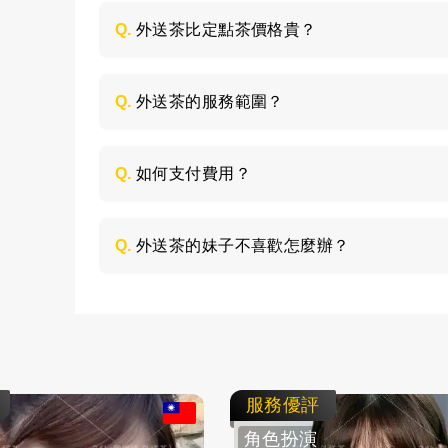
Q.
外送茶比定點茶價格貴？
是的，外送茶相對定點茶來說價格是偏貴一
是大學生兼職，品質都比較優秀，而且外送
Q.
外送茶的服務範圍？
指定的地點服務，所以價格會高一些；定點
人可以根據自己的預算和喜好來選擇就好。
外送茶是服務全台灣，主要包括台北、高雄
話，客人需要與客服說清楚，需要支付妹妹的
Q.
如何支付費用？
所有費用採用現金支付，不支持轉帳、刷卡
Q.
外送茶的妹子不喜歡怎麼辦？
如果見到妹子不喜歡，這個您可以不用客氣
不會強迫客人消費的，直接與客服說明情況
服務優評
角色扮演