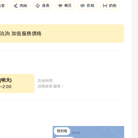
無套
肉絲
吞精
奶炮
過夜
喇舌
ne洽詢 加值服務價格
8(明天)
其他時間
~2:00
請聯絡客服哦！