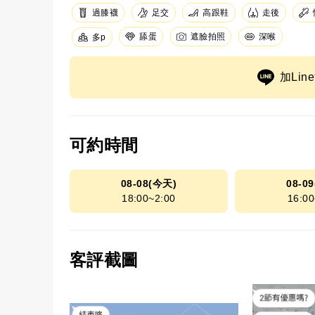
足交
過膝襪
高跟鞋
走後
舔蛋
遮臉拍照
深喉
多p
加Li
可約時間
08-08(今天)
08-0
18:00~2:00
16:00
客評截圖