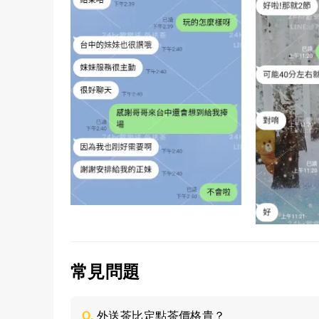
常見問題
Q.
外送茶比定點茶價格貴？