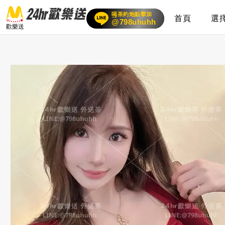
喝茶約炮點擊加
首頁
選
賴
24小時客服在線
@798uhuhh
歡樂送