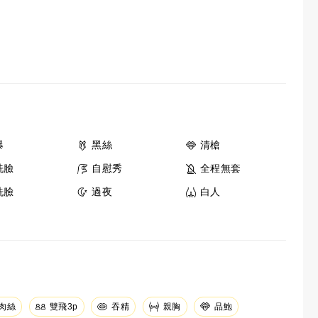
爆
黑絲
清槍
洗臉
自慰秀
全程無套
洗臉
過夜
白人
肉絲
吞精
親胸
品鮑
雙飛3p