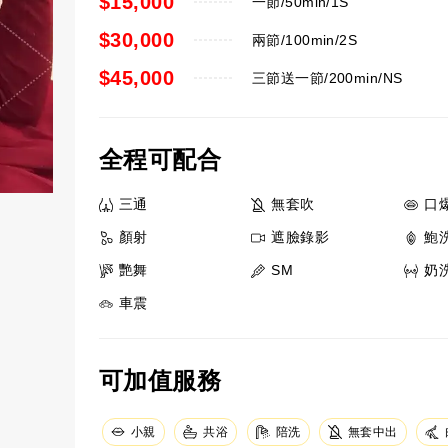
$15,000
一節/50min/1S
$30,000
兩節/100min/2S
$45,000
三節送一節/200min/NS
全程可配合
三通
無套吹
口
顏射
遮臉錄影
鮑
艷舞
SM
奶
車震
可加值服務
小親
共浴
陪洗
無套中出