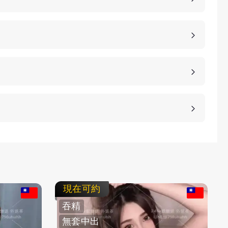
點，當然貴也是有其原因的，外送茶的妹子基本上都
茶相對定點茶來說，具備更好的隱私，可以去到客人
茶是相對性價比高一些，客人需要到店家會館來，客
、桃園、台中、台南等等城市，如果是郊區比較偏低
車資，具體情況請加客服LINE進行溝通。
等方式，保護客人的隱私。
，直接要求更換妹子或者拒絕消費都是可以的，我們
即可。
現在可約
吞精
無套中出