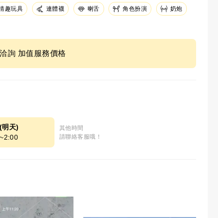
情趣玩具
連體襪
角色扮演
奶炮
喇舌
ne洽詢 加值服務價格
9(明天)
其他時間
~2:00
請聯絡客服哦！