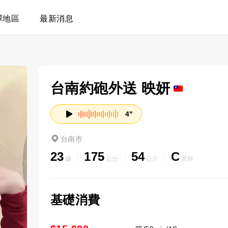
擇地區
最新消息
台南約砲外送 映妍
4"
台南市
23
175
54
C
歲
公分
公斤
罩杯
基礎消費