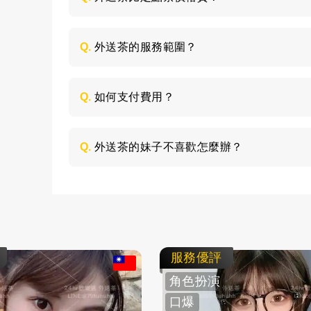
是的，外送茶相對定點茶來說價格是偏貴一
是大學生兼職，品質都比較優秀，而且外送
Q.
外送茶的服務範圍？
指定的地點服務，所以價格會高一些；定點
人可以根據自己的預算和喜好來選擇就好。
外送茶是服務全台灣，主要包括台北、高雄
話，客人需要與客服說清楚，需要支付妹妹的
Q.
如何支付費用？
所有費用採用現金支付，不支持轉帳、刷卡
Q.
外送茶的妹子不喜歡怎麼辦？
如果見到妹子不喜歡，這個您可以不用客氣
不會強迫客人消費的，直接與客服說明情況
服務優評
角色扮演
口爆