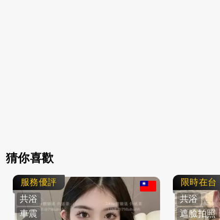
猜你喜歡
服務優評
限時在台
共浴
共浴
車震
遮臉拍照