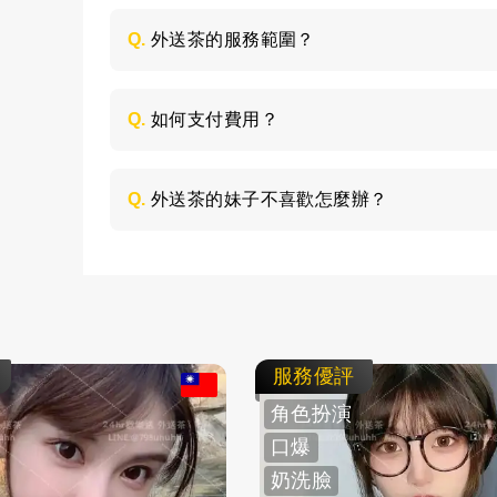
是大學生兼職，品質都比較優秀，而且外送
Q.
外送茶的服務範圍？
指定的地點服務，所以價格會高一些；定點
人可以根據自己的預算和喜好來選擇就好。
外送茶是服務全台灣，主要包括台北、高雄
話，客人需要與客服說清楚，需要支付妹妹的
Q.
如何支付費用？
所有費用採用現金支付，不支持轉帳、刷卡
Q.
外送茶的妹子不喜歡怎麼辦？
如果見到妹子不喜歡，這個您可以不用客氣
不會強迫客人消費的，直接與客服說明情況
服務優評
角色扮演
口爆
奶洗臉