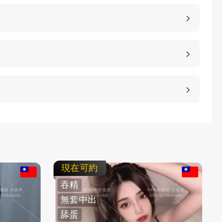
茶相對定點茶來說，具備更好的隱私，可以去到客人
茶是相對性價比高一些，客人需要到店家會館來，客
、桃園、台中、台南等等城市，如果是郊區比較偏低
車資，具體情況請加客服LINE進行溝通。
等方式，保護客人的隱私。
，直接要求更換妹子或者拒絕消費都是可以的，我們
即可。
現在可約
吞精
無套中出
舔蛋