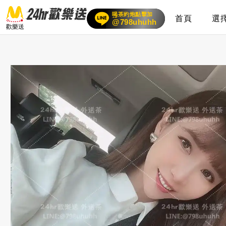
喝茶約炮點擊加
首頁
選
賴
24小時客服在線
@798uhuhh
歡樂送