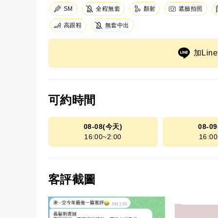
SM
全程無套
顏射
遮臉拍照
高跟鞋
無套中出
加Li
可約時間
08-08(今天)
08-0
16:00~2:00
16:00
客評截圖