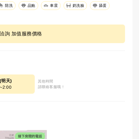
陪洗
品鮑
車震
奶洗臉
舔蛋
ne洽詢 加值服務價格
9(明天)
其他時間
~2:00
請聯絡客服哦！