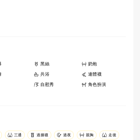
爆
黑絲
奶炮
舞
共浴
連體襪
自慰秀
角色扮演
三通
過膝襪
親胸
走後
過夜