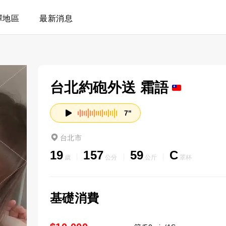
擇地區
最新消息
台北約砲外送 霜語
7"
台北市
19
157
59
C
歲
公分
公斤
罩杯
基礎消費