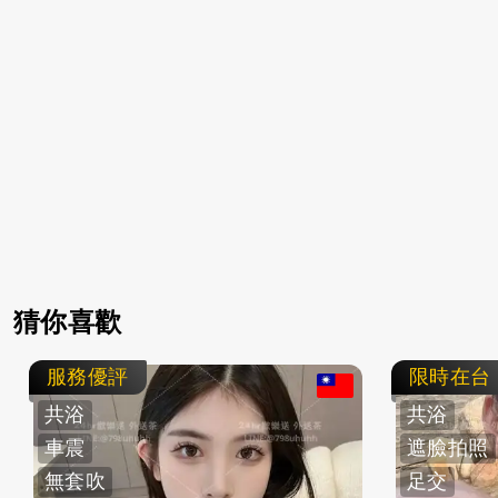
猜你喜歡
服務優評
限時在台
共浴
共浴
車震
遮臉拍照
無套吹
足交