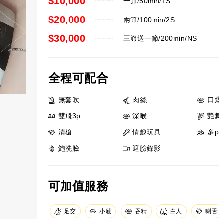
$10,000
一節/50min/1S
$20,000
兩節/100min/2S
$30,000
三節送一節/200min/NS
全程可配合
無套吹
肉絲
口
雙飛3p
深喉
艷
清槍
情趣玩具
多p
鮑洗臉
遮臉錄影
可加值服務
足交
小親
吞精
白人
喇舌