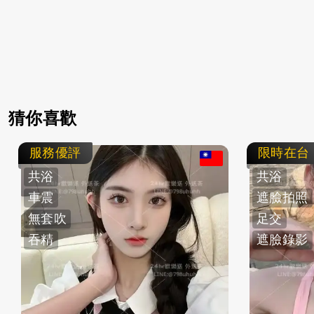
猜你喜歡
服務優評
限時在台
共浴
共浴
車震
遮臉拍照
無套吹
足交
吞精
遮臉錄影