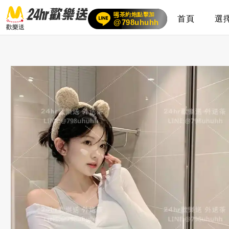
喝茶約炮點擊加
賴
24小時客服在線
首頁
選
@798uhuhh
歡樂送