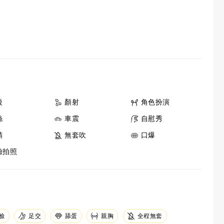
後
顏射
角色扮演
絲
車震
自慰秀
精
無套吹
口爆
臉拍照
足交
臉
舔蛋
親胸
全程無套