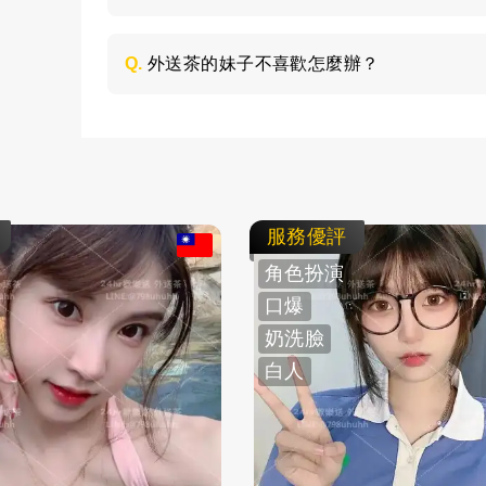
所有費用採用現金支付，不支持轉帳、刷卡
Q.
外送茶的妹子不喜歡怎麼辦？
如果見到妹子不喜歡，這個您可以不用客氣
不會強迫客人消費的，直接與客服說明情況
服務優評
角色扮演
口爆
奶洗臉
白人