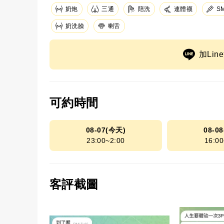
奶炮
三通
陪洗
連體襪
S
奶洗臉
喇舌
加Li
可約時間
08-07(今天)
08-0
23:00~2:00
16:00
客評截圖