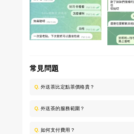
常見問題
Q.
外送茶比定點茶價格貴？
是的，外送茶相對定點茶來說價格是偏貴一
是大學生兼職，品質都比較優秀，而且外送
Q.
外送茶的服務範圍？
指定的地點服務，所以價格會高一些；定點
人可以根據自己的預算和喜好來選擇就好。
外送茶是服務全台灣，主要包括台北、高雄
話，客人需要與客服說清楚，需要支付妹妹的
Q.
如何支付費用？