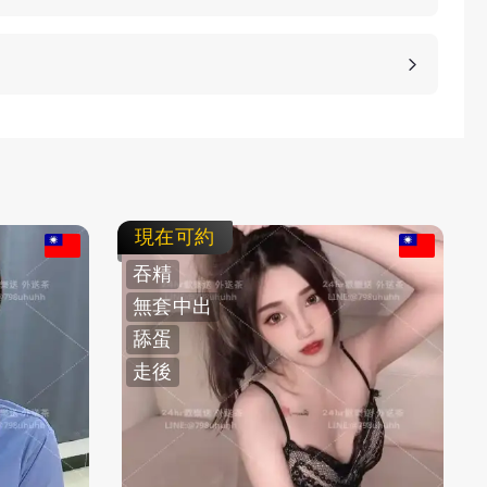
等方式，保護客人的隱私。
，直接要求更換妹子或者拒絕消費都是可以的，我們
即可。
現在可約
吞精
無套中出
舔蛋
走後