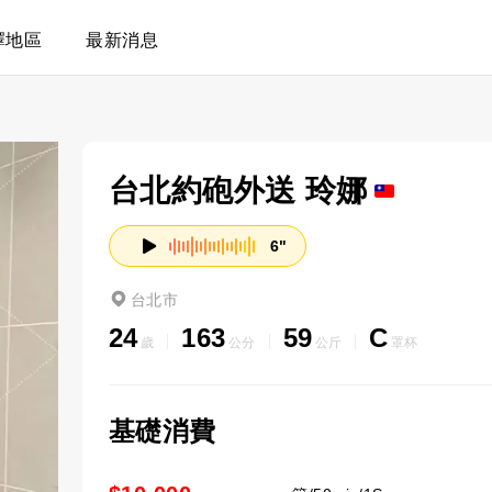
擇地區
最新消息
台北約砲外送 玲娜
6"
台北市
24
163
59
C
歲
公分
公斤
罩杯
基礎消費