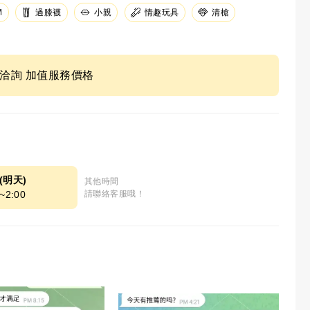
M
過膝襪
小親
情趣玩具
清槍
ne洽詢 加值服務價格
8(明天)
其他時間
~2:00
請聯絡客服哦！