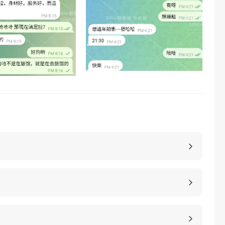
點，當然貴也是有其原因的，外送茶的妹子基本上都
茶相對定點茶來說，具備更好的隱私，可以去到客人
茶是相對性價比高一些，客人需要到店家會館來，客
、桃園、台中、台南等等城市，如果是郊區比較偏低
車資，具體情況請加客服LINE進行溝通。