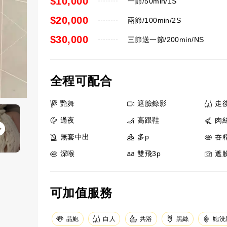
$10,000
一節/50min/1S
$20,000
兩節/100min/2S
$30,000
三節送一節/200min/NS
全程可配合
艷舞
遮臉錄影
走
過夜
高跟鞋
肉
無套中出
多p
吞
深喉
雙飛3p
遮
可加值服務
品鮑
白人
共浴
黑絲
鮑洗