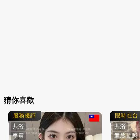
猜你喜歡
服務優評
限時在台
共浴
共浴
車震
遮臉拍照