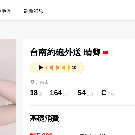
擇地區
最新消息
台南約砲外送 晴卿
10"
台南市
18
164
54
C
歲
公分
公斤
罩杯
基礎消費