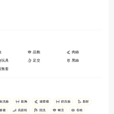
炮
品鮑
肉絲
趣玩具
足交
黑絲
程無套
鮑洗臉
親胸
連體襪
奶洗臉
顏射
膝襪
高跟鞋
陪洗
吞精
喇舌