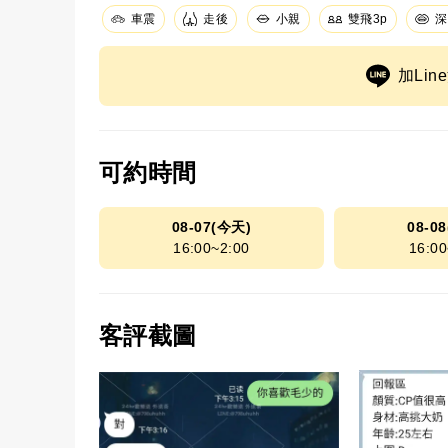
車震
走後
小親
深
雙飛3p
加Li
可約時間
08-07(今天)
08-0
16:00~2:00
16:00
客評截圖