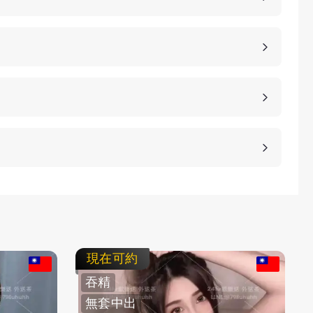
點，當然貴也是有其原因的，外送茶的妹子基本上都
茶相對定點茶來說，具備更好的隱私，可以去到客人
茶是相對性價比高一些，客人需要到店家會館來，客
、桃園、台中、台南等等城市，如果是郊區比較偏低
車資，具體情況請加客服LINE進行溝通。
等方式，保護客人的隱私。
，直接要求更換妹子或者拒絕消費都是可以的，我們
即可。
現在可約
吞精
無套中出