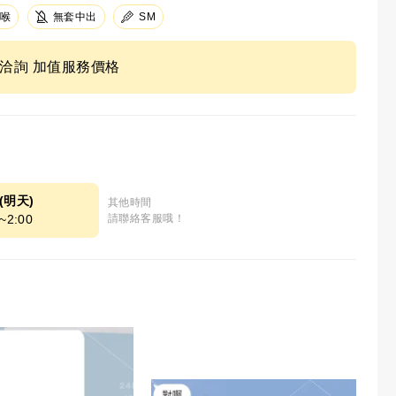
喉
無套中出
SM
ne洽詢 加值服務價格
8(明天)
其他時間
~2:00
請聯絡客服哦！