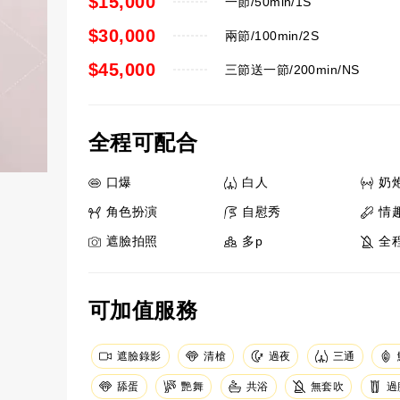
$15,000
一節/50min/1S
$30,000
兩節/100min/2S
$45,000
三節送一節/200min/NS
全程可配合
口爆
白人
奶
角色扮演
自慰秀
情
遮臉拍照
多p
全
可加值服務
遮臉錄影
清槍
三通
過夜
舔蛋
艷舞
共浴
無套吹
過