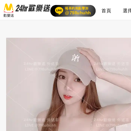
喝茶約炮點擊加
首頁
選
賴
24小時客服在線
@798uhuhh
歡樂送