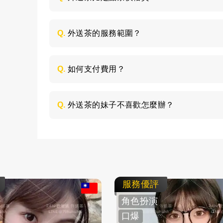
是的，外送茶相對定點茶來說價格是偏貴一
是大學生兼職，品質都比較優秀，而且外送
Q.
外送茶的服務範圍？
指定的地點服務，所以價格會高一些；定點
人可以根據自己的預算和喜好來選擇就好。
外送茶是服務全台灣，主要包括台北、高雄
話，客人需要與客服說清楚，需要支付妹妹的
Q.
如何支付費用？
所有費用採用現金支付，不支持轉帳、刷卡
Q.
外送茶的妹子不喜歡怎麼辦？
如果見到妹子不喜歡，這個您可以不用客氣
不會強迫客人消費的，直接與客服說明情況
服務優評
角色扮演
口爆