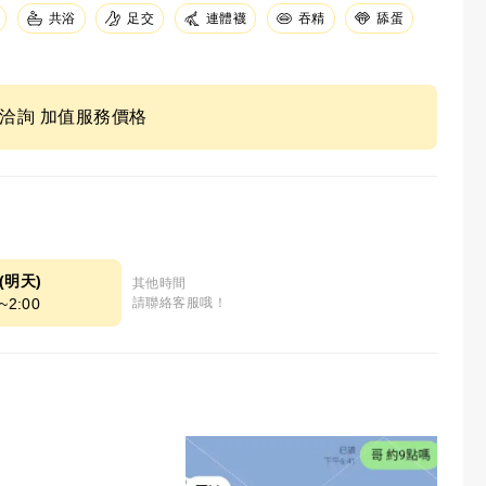
足交
共浴
連體襪
吞精
舔蛋
ne洽詢 加值服務價格
8(明天)
其他時間
~2:00
請聯絡客服哦！