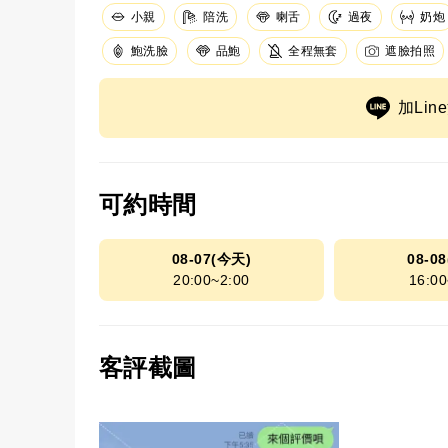
小親
陪洗
奶炮
喇舌
過夜
鮑洗臉
品鮑
全程無套
遮臉拍照
加Li
可約時間
08-07(今天)
08-0
20:00~2:00
16:00
客評截圖