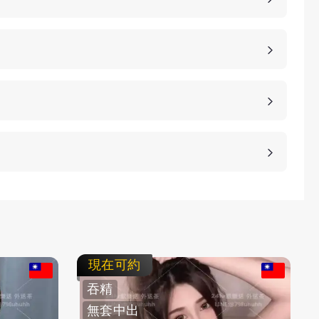
點，當然貴也是有其原因的，外送茶的妹子基本上都
茶相對定點茶來說，具備更好的隱私，可以去到客人
茶是相對性價比高一些，客人需要到店家會館來，客
、桃園、台中、台南等等城市，如果是郊區比較偏低
車資，具體情況請加客服LINE進行溝通。
等方式，保護客人的隱私。
，直接要求更換妹子或者拒絕消費都是可以的，我們
即可。
現在可約
吞精
無套中出