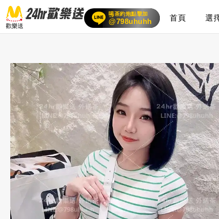
喝茶約炮點擊加
首頁
選
賴
24小時客服在線
@798uhuhh
歡樂送