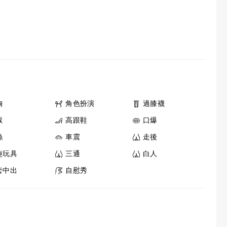
胸
角色扮演
過膝襪
喉
高跟鞋
口爆
絲
車震
走後
趣玩具
三通
白人
套中出
自慰秀