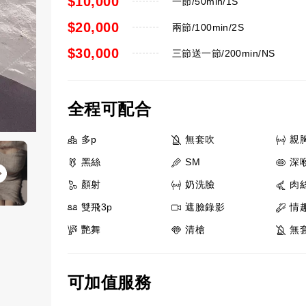
$10,000
一節/50min/1S
$20,000
兩節/100min/2S
$30,000
三節送一節/200min/NS
全程可配合
多p
無套吹
親
黑絲
SM
深
顏射
奶洗臉
肉
雙飛3p
遮臉錄影
情
艷舞
清槍
無
可加值服務