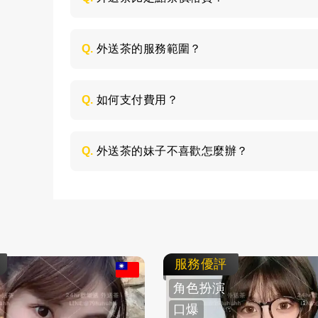
是的，外送茶相對定點茶來說價格是偏貴一
是大學生兼職，品質都比較優秀，而且外送
Q.
外送茶的服務範圍？
指定的地點服務，所以價格會高一些；定點
人可以根據自己的預算和喜好來選擇就好。
外送茶是服務全台灣，主要包括台北、高雄
話，客人需要與客服說清楚，需要支付妹妹的
Q.
如何支付費用？
所有費用採用現金支付，不支持轉帳、刷卡
Q.
外送茶的妹子不喜歡怎麼辦？
如果見到妹子不喜歡，這個您可以不用客氣
不會強迫客人消費的，直接與客服說明情況
服務優評
角色扮演
口爆