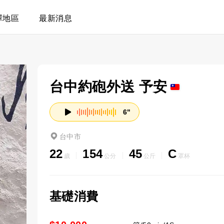
擇地區
最新消息
台中約砲外送 予安
6"
台中市
22
154
45
C
歲
公分
公斤
罩杯
基礎消費