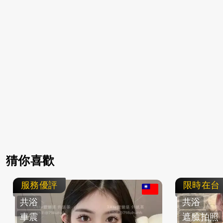
猜你喜歡
服務優評
限時在台
共浴
共浴
車震
遮臉拍照