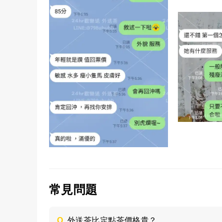
常見問題
Q.
外送茶比定點茶價格貴？